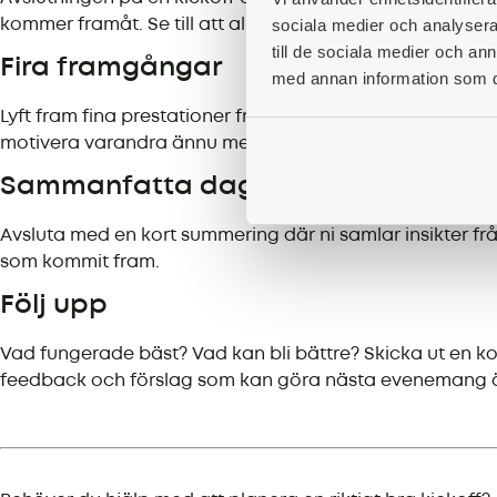
sociala medier och analysera 
kommer framåt. Se till att alla lämnar mötet med ny ene
till de sociala medier och a
Fira framgångar
med annan information som du 
Lyft fram fina prestationer från året som gått. Att sy
motivera varandra ännu mer.
Sammanfatta dagen
Avsluta med en kort summering där ni samlar insikter f
som kommit fram.
Följ upp
Vad fungerade bäst? Vad kan bli bättre? Skicka ut en kort
feedback och förslag som kan göra nästa evenemang ä