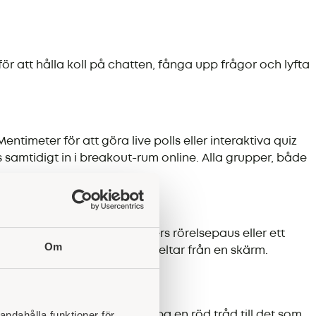
r att hålla koll på chatten, fånga upp frågor och lyfta
ntimeter för att göra live polls eller interaktiva quiz
 samtidigt in i breakout-rum online. Alla grupper, både
erande föreläsare, 5-minuters rörelsepaus eller ett
Om
ivation, även för dem som deltar från en skärm.
andahålla funktioner för
nspirera deltagarna och skapa en röd tråd till det som