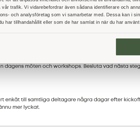
vår trafik. Vi vidarebefordrar även sådana identifierare och anna
rgi och en tydlig bild av vad som väntar härnäst.
nnons- och analysföretag som vi samarbetar med. Dessa kan i sin
har tillhandahållit eller som de har samlat in när du har använt 
nliggöra framgångar, både stora och små, stärker teamkä
rån dagens möten och workshops. Besluta vad nästa steg 
 enkät till samtliga deltagare några dagar efter kickoffe
nnu mer lyckat.