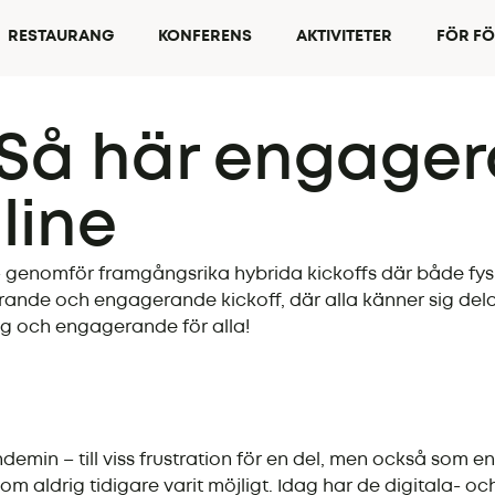
RESTAURANG
KONFERENS
AKTIVITETER
FÖR F
 Så här engager
line
– genomför framgångsrika hybrida kickoffs där både fys
ande och engagerande kickoff, där alla känner sig delakt
olig och engagerande för alla!
min – till viss frustration för en del, men också som en 
om aldrig tidigare varit möjligt. Idag har de digitala- oc