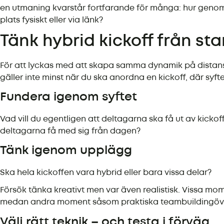
en utmaning kvarstår fortfarande för många: hur genomf
plats fysiskt eller via länk?
Tänk hybrid kickoff från sta
För att lyckas med att skapa samma dynamik på distans s
gäller inte minst när du ska anordna en kickoff, där syft
Fundera igenom syftet
Vad vill du egentligen att deltagarna ska få ut av kicko
deltagarna få med sig från dagen?
Tänk igenom upplägg
Ska hela kickoffen vara hybrid eller bara vissa delar?
Försök tänka kreativt men var även realistisk. Vissa mo
medan andra moment såsom praktiska teambuildingövning
Välj rätt teknik – och testa i förväg