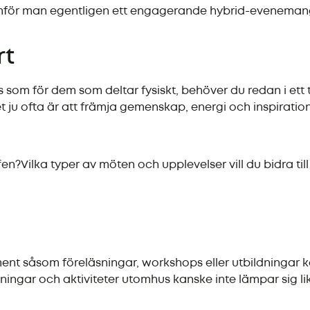
ör man egentligen ett engagerande hybrid-evenemang, dä
rt
om för dem som deltar fysiskt, behöver du redan i ett t
et ju ofta är att främja gemenskap, energi och inspiration
ffen?Vilka typer av möten och upplevelser vill du bidra t
ment såsom föreläsningar, workshops eller utbildningar 
ar och aktiviteter utomhus kanske inte lämpar sig lik