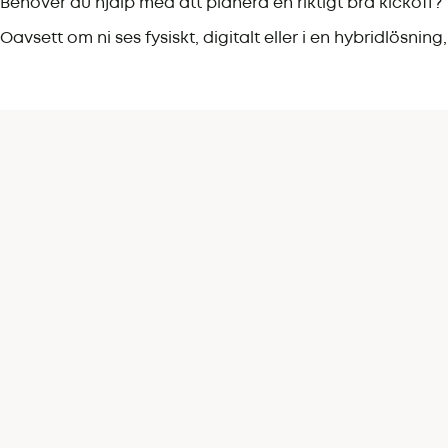
Behöver du hjälp med att planera en riktigt bra kickoff?
Oavsett om ni ses fysiskt, digitalt eller i en hybridlösni