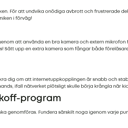
n. För att undvika onödiga avbrott och frustrerade deltag
niken i förväg!
 genom att använda en bra kamera och extern mikrofon för
s! Sätt upp en extra kamera som fångar både föreläsare
 dig om att internetuppkopplingen är snabb och stabil.
ands, ifall nätverket plötsligt skulle börja krångla när ki
koff-program
en ska genomföras. Fundera särskilt noga igenom varje p