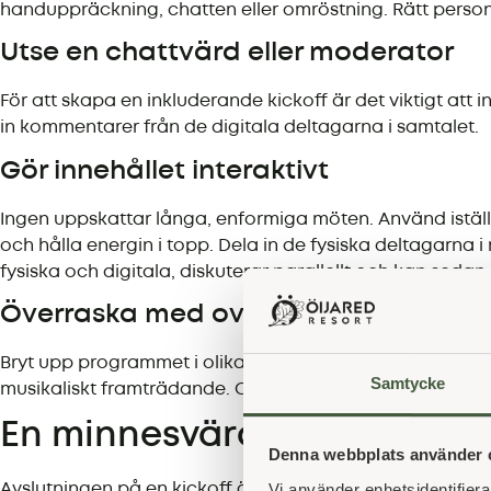
handuppräckning, chatten eller omröstning. Rätt person 
Utse en chattvärd eller moderator
För att skapa en inkluderande kickoff är det viktigt att
in kommentarer från de digitala deltagarna i samtalet.
Gör innehållet interaktivt
Ingen uppskattar långa, enformiga möten. Använd istället 
och hålla energin i topp. Dela in de fysiska deltagarna 
fysiska och digitala, diskuterar parallellt och kan sedan 
Överraska med oväntade inslag
Bryt upp programmet i olika delar för att skapa dynamik.
Samtycke
musikaliskt framträdande. Och kom ihåg att planera in f
En minnesvärd avslutning
Denna webbplats använder 
Vi använder enhetsidentifierar
Avslutningen på en kickoff är lika viktig som starten. D