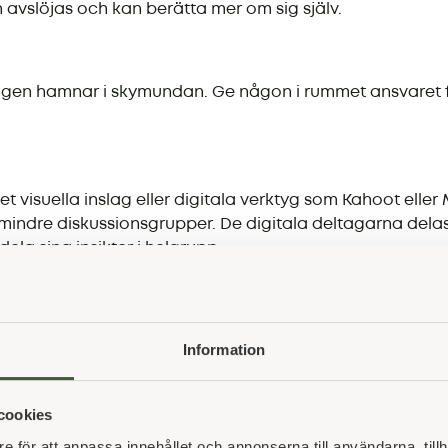
avslöjas och kan berätta mer om sig själv.
 ingen hamnar i skymundan. Ge någon i rummet ansvaret fö
visuella inslag eller digitala verktyg som Kahoot eller Me
i mindre diskussionsgrupper. De digitala deltagarna delas
dela sina insikter i helgrupp.
 Ett mer lågmält möte kan till exempel varvas med inspir
Information
lera pauser i programmet för att hålla uppe ork och mot
cookies
e för att anpassa innehållet och annonserna till användarna, tillh
et är sista chansen att förstärka känslan av gemenskap, i