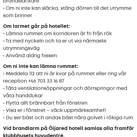
brandsläckare
• Om ni inte kan släcka, stäng dörren till det utrymme
som brinner
Om larmet går på hotellet:
• Lämna rummet om korridoren är fri från rök
• Ta med nyckeln och ta er ut via närmaste
utrymningsväg
• Använd aldrig hissen
Om ni inte kan lämna rummet:
• Meddela 112 att ni är kvar på rummet eller ring vår
reception +46 703 33 16 87
• Täta ventilationsöppningar och dörrspringor med
våta handdukar
• Flytta allt brännbart från fönstren
• Visa er i fönstret – väck uppmärksamhet!
• Du ser bäst och andas bäst nära golvet i rökiga rum
Vid brandlarm på Öijared hotell samlas alla framför
klubbhusets huvudentré.