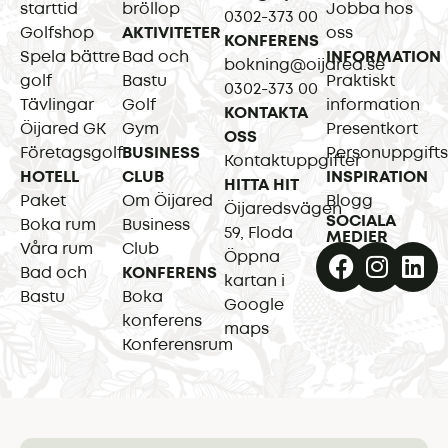
starttid
bröllop
Jobba hos
0302-373 00
Golfshop
AKTIVITETER
oss
KONFERENS
Spela bättre
Bad och
INFORMATION
bokning@oijared.se
golf
Bastu
Praktiskt
0302-373 00
Tävlingar
Golf
information
KONTAKTA
Öijared GK
Gym
Presentkort
OSS
Företagsgolf
BUSINESS
Personuppgifts
Kontaktuppgifter
HOTELL
CLUB
INSPIRATION
HITTA HIT
Paket
Om Öijared
Blogg
Öijaredsvägen
SOCIALA
Boka rum
Business
59, Floda
MEDIER
Våra rum
Club
Öppna
Bad och
KONFERENS
kartan i
Bastu
Boka
Google
konferens
maps
Konferensrum