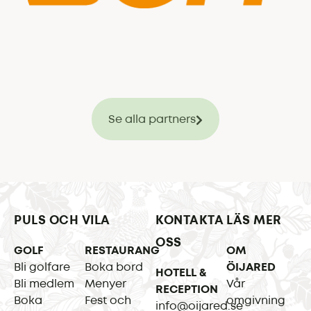
Se alla partners
PULS OCH VILA
KONTAKTA
LÄS MER
OSS
GOLF
RESTAURANG
OM
Bli golfare
Boka bord
ÖIJARED
HOTELL &
Bli medlem
Menyer
Vår
RECEPTION
Boka
Fest och
omgivning
info@oijared.se