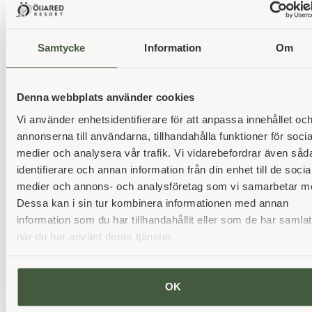
som anges i denna sekretesspolicy, om inte längre
lagringstid krävs enligt lag.
Samtycke
Information
Om
Tredje part:
Vi kan använda tredje part för att hjälpa
oss med våra tjänster, men de har endast tillgång till
den information som är nödvändig för att utföra sina
Denna webbplats använder cookies
uppgifter och får inte använda den för något annat
Vi använder enhetsidentifierare för att anpassa innehållet oc
ändamål.
annonserna till användarna, tillhandahålla funktioner för socia
Ändringar i sekretesspolicyn:
Vi kan komma att
medier och analysera vår trafik. Vi vidarebefordrar även såd
uppdatera denna sekretesspolicy vid behov.
identifierare och annan information från din enhet till de socia
Eventuella ändringar kommer att publiceras här, och
medier och annons- och analysföretag som vi samarbetar m
du uppmanas att regelbundet granska policyn för
Dessa kan i sin tur kombinera informationen med annan
att hålla dig informerad om eventuella förändringar.
information som du har tillhandahållit eller som de har samlat
Kontakta oss:
Om du har frågor eller funderingar
när du har använt deras tjänster.
angående denna sekretesspolicy eller hur vi hanterar
dina personuppgifter, är du välkommen att kontakta
oss via de kontaktuppgifter som tillhandahålls på vår
OK
webbplats.