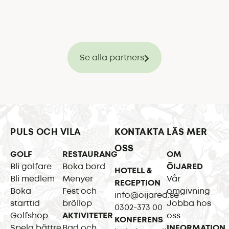
Se alla partners
PULS OCH VILA
KONTAKTA
LÄS MER
OSS
GOLF
RESTAURANG
OM
Bli golfare
Boka bord
ÖIJARED
HOTELL &
Bli medlem
Menyer
Vår
RECEPTION
Boka
Fest och
omgivning
info@oijared.se
starttid
bröllop
Jobba hos
0302-373 00
Golfshop
AKTIVITETER
oss
KONFERENS
Spela bättre
Bad och
INFORMATION