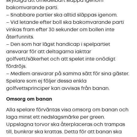
skyldiga att omedelbart släppa igenom
bakomvarande parti.
– Snabbare partier ska alltid släppas igenom.
– Vid letande efter boll ska bakomvarande parti
vinkas fram efter 30 sekunder om bollen inte
återfunnits.
– Den som har lägst handicap i spelpartiet
ansvarar för att deltagarna iakttar
golfvett/säkerhet och att spelet inte onödigt
fördröjs.
– Medlem ansvarar på samma sätt för sina gäster.
Spelare som ej följer dessa enkla
golfvettsprinciper kan avvisas från banan.
Omsorg om banan
Alla spelare förväntas visa omsorg om banan och
laga minst ett nedslagsmärke per green.
Uppslagna torvor ska återplaceras och trampas
till, bunkrar ska krattas. Detta för att banan ska