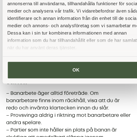
annonserna till användarna, tillhandahålla funktioner för socia
inte har grönt kort. Tänk på att ni måste boka tid
medier och analysera vår trafik. Vi vidarebefordrar även såd
även på Multibanan.
identifierare och annan information från din enhet till de socia
9-hålsgreenfee
medier och annons- och analysföretag som vi samarbetar m
Dessa kan i sin tur kombinera informationen med annan
Vi erbjuder ingen specifik 9-hålsgreenfee på våra
information som du har tillhandahållit eller som de har samlat
18-hålsbanor. Numera har vi justerat priserna på
när du har använt deras tjänster.
starttiderna så att det finns möjlighet att spela
halva ronder till attraktivt pris sent på
eftermiddagen när det är svårt att hinna med 18
OK
hål.
Golfvett
– Banarbete äger alltid företräde. Om
banarbetare finns inom räckhåll, visa att du är
redo och invänta klartecken innan du slår.
– Provsvinga aldrig i riktning mot banarbetare eller
andra spelare.
– Partier som inte håller sin plats på banan är