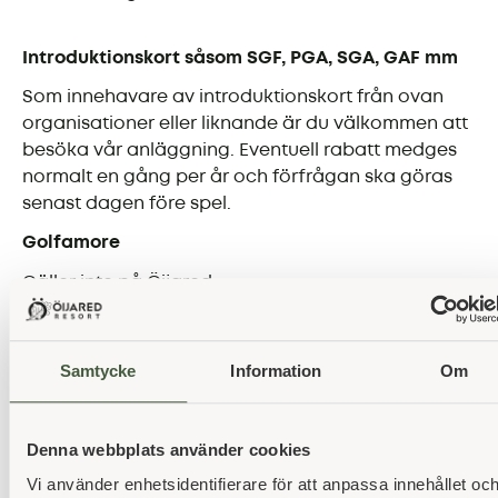
Introduktionskort såsom SGF, PGA, SGA, GAF mm
Som innehavare av introduktionskort från ovan
organisationer eller liknande är du välkommen att
besöka vår anläggning. Eventuell rabatt medges
normalt en gång per år och förfrågan ska göras
senast dagen före spel.
Golfamore
Gäller inte på Öijared.
Hcpgränser för gästspel
På Parkbanan och Nya Banan är gränsen för
Samtycke
Information
Om
gästspel individuellt hcp 54 och på Gamla Banan
hcp 36. Vi tillämpar även ett sammanlagt maxhcp i
bollen enligt följande: Gamla banan max 120, Nya
Denna webbplats använder cookies
banan max 144. Pay-and-play spel hänvisas till
Vi använder enhetsidentifierare för att anpassa innehållet oc
Multibanan. Den är öppen för alla, även dig som