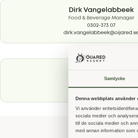
Dirk Vangelabbeek
Food & Beverage Manager
0302-373 07
dirk.vangelabbeek@oijared.s
Päivi Larsson
Ekonomichef
Samtycke
0302- 373 00
ekonomi@oijared.se
Denna webbplats använder 
Vi använder enhetsidentifierar
sociala medier och analysera 
till de sociala medier och a
med annan information som du 