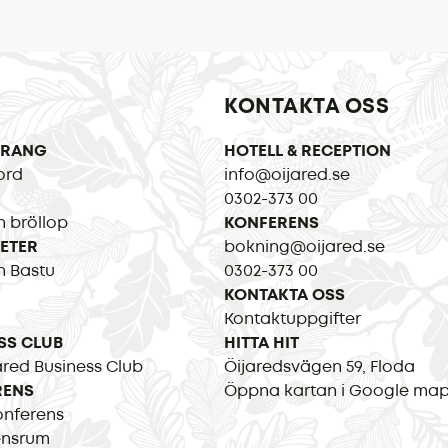
KONTAKTA OSS
URANG
HOTELL & RECEPTION
ord
info@oijared.se
0302-373 00
h bröllop
KONFERENS
TETER
bokning@oijared.se
h Bastu
0302-373 00
KONTAKTA OSS
Kontaktuppgifter
SS CLUB
HITTA HIT
red Business Club
Öijaredsvägen 59, Floda
RENS
Öppna kartan i Google ma
onferens
ensrum