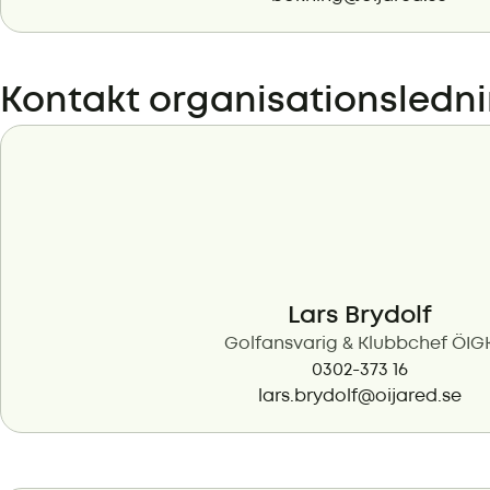
Kontakt organisationsledn
Lars Brydolf
Golfansvarig & Klubbchef ÖIG
0302-373 16
lars.brydolf@oijared.se