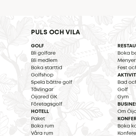
PULS OCH VILA
GOLF
RESTA
Bli golfare
Boka b
Bli medlem
Menyer
Boka starttid
Fest oc
Golfshop
AKTIVI
Spela bättre golf
Bad oc
Tävlingar
Golf
Öijared GK
Gym
Företagsgolf
BUSINE
HOTELL
Om Öija
Paket
KONFE
Boka rum
Boka k
Våra rum
Konfer