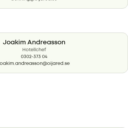
Joakim Andreasson
Hotellchef
0302-373 04
joakim.andreasson@oijared.se