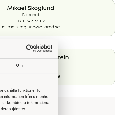
Mikael Skoglund
Banchef
070- 363 45 02
mikael.skoglund@oijared.se
ndra Taranger Eberstein
VD
Om
0302-373 10
sandra.eberstein@oijared.se
andahålla funktioner för
n information från din enhet
 tur kombinera informationen
deras tjänster.