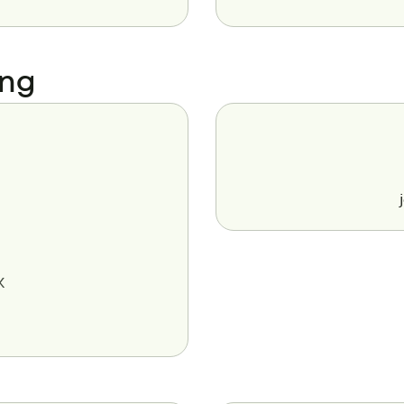
ing
K