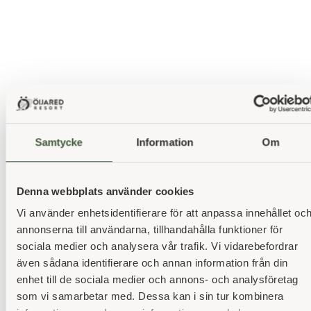
Golf
Samtycke
Information
Om
Ingen annanstans än på Öijared Resort kan du spela lika
mycket varierad golf i ett så stort och levande socialt
Denna webbplats använder cookies
sammanhang med varm, välkomnande atmosfär. Här
Vi använder enhetsidentifierare för att anpassa innehållet oc
finns totalt 63 hål och vi lovar utmaning och spelglädje för
annonserna till användarna, tillhandahålla funktioner för
alla, oavsett spelvana.
sociala medier och analysera vår trafik. Vi vidarebefordrar
även sådana identifierare och annan information från din
enhet till de sociala medier och annons- och analysföretag
Läs mer
som vi samarbetar med. Dessa kan i sin tur kombinera