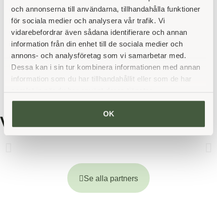
och annonserna till användarna, tillhandahålla funktioner
för sociala medier och analysera vår trafik. Vi
vidarebefordrar även sådana identifierare och annan
Dahl Sverige skapar affärer
information från din enhet till de sociala medier och
annons- och analysföretag som vi samarbetar med.
med golf på Öijared
Dessa kan i sin tur kombinera informationen med annan
information som du har tillhandahållit eller som de har
samlat in när du har använt deras tjänster.
OK
Våra företagspartners
Se alla partners