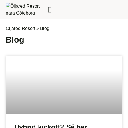
FÖR FÖRETAG
Öijared Resort
»
Blog
Blog
Hybrid kickoff? Så här