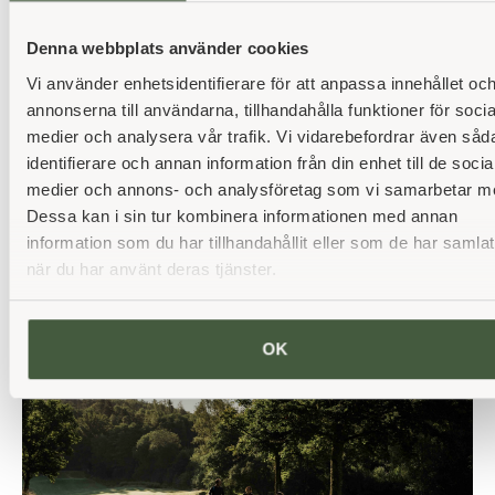
Denna webbplats använder cookies
Tävlingskalender
Vi använder enhetsidentifierare för att anpassa innehållet oc
annonserna till användarna, tillhandahålla funktioner för socia
Här hittar du alla aktuella tävlingar på Öijared
medier och analysera vår trafik. Vi vidarebefordrar även såd
Resort.
identifierare och annan information från din enhet till de socia
medier och annons- och analysföretag som vi samarbetar m
Läs mer
Dessa kan i sin tur kombinera informationen med annan
information som du har tillhandahållit eller som de har samlat
när du har använt deras tjänster.
OK