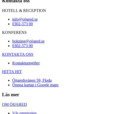
Kontakta oss
HOTELL & RECEPTION
info@oijared.se
0302-373 00
KONFERENS
bokning@oijared.se
0302-373 00
KONTAKTA OSS
Kontaktuppgifter
HITTA HIT
Öijaredsvägen 59, Floda
Öppna kartan i Google maps
Läs mer
OM ÖIJARED
Vår omgivning