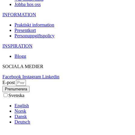
Jobba hos oss
INFORMATION
Praktiskt information
Presentkort
Personuppgiftspolicy
INSPIRATION
Blogg
SOCIALA MEDIER
Facebook
Instagram
Linkedin
E-post
Prenumerera
Svenska
English
Norsk
Dansk
Deutsch