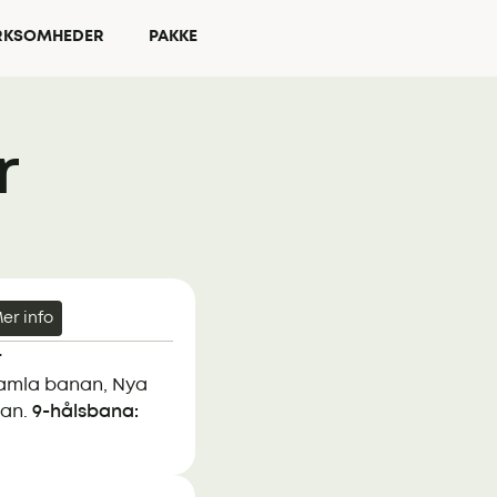
IRKSOMHEDER
PAKKE
r
er info
r
mla banan, Nya
nan.
9-hålsbana: