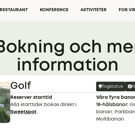
RESTAURANT
KONFERENCE
AKTIVITETER
FOR V
Bokning och me
information
Golf
Togstatus
M
Reserver starttid
Våra fyra bano
Alla starttider bokas direkt i
18-hålsbanor:
Ga
Sweetspot
.
banan, Parkba
Multibanan