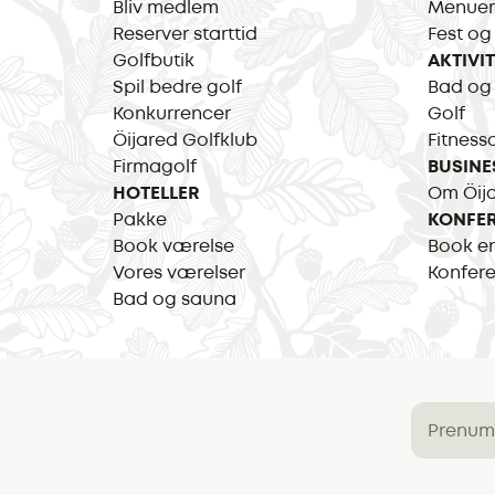
Bliv medlem
Menuer
Reserver starttid
Fest og
Golfbutik
AKTIVI
Spil bedre golf
Bad og
Konkurrencer
Golf
Öijared Golfklub
Fitness
Firmagolf
BUSINE
HOTELLER
Om Öija
Pakke
KONFE
Book værelse
Book e
Vores værelser
Konfer
Bad og sauna