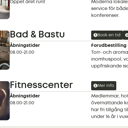
Öppet året runt
Moderna lokaler
service för båd
konferenser.
Bad & Bastu
Book en tid
Åbningstider
Forudbestilling
08.00-21.00
Torr- och aroma
inomhuspool, va
uppfriskande is
Fitnesscenter
Mer info
Åbningstider
Medlemmar, hot
08.00-21.00
övernattande k
har fri tillgång t
under 16 år i vu