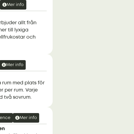
Mer info
bjuder allt från
r till lyxiga
ellfrukostar och
Mer info
 rum med plats för
er per rum. Varje
ed två sovrum.
rence
Mer info
en