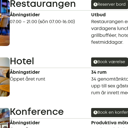
Restaurangen
Reserver bord
Åbningstider
Utbud
07.00 – 21.00 (sön 07.00-16.00)
Restaurangen er
vardagens lunche
grillbufféer, hot
festmiddagar.
Hotel
Book værelse
Åbningstider
34 rum
Öppet året runt
34 genomtänkta
upp till sex gäst
rum är inrett m
Konference
Book en konfe
Åbningstider
Produktiva möt