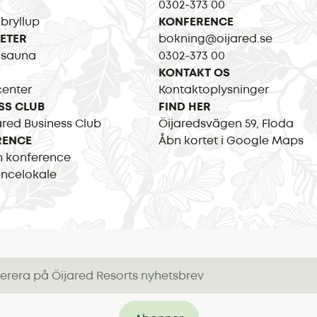
0302-373 00
 bryllup
KONFERENCE
TETER
bokning@oijared.se
 sauna
0302-373 00
KONTAKT OS
center
Kontaktoplysninger
SS CLUB
FIND HER
red Business Club
Öijaredsvägen 59, Floda
RENCE
Åbn kortet i Google Maps
n konference
encelokale