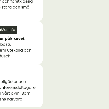
 och förstklassig
e stora och små
Mer info
 er påkrævet
bastu,
rm utekälla och
dusch.
ellgäster och
onferensdeltagare
ill vårt gym. Barn
xens närvaro.