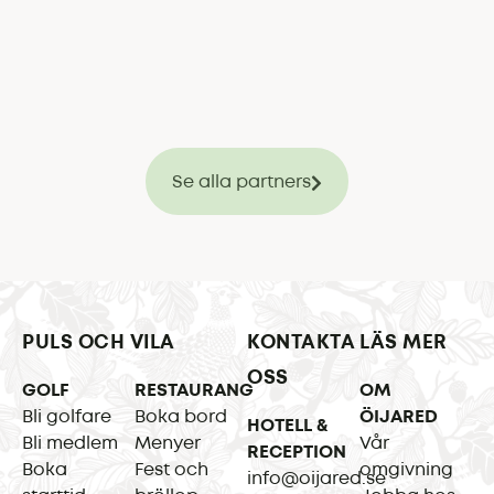
Se alla partners
PULS OCH VILA
KONTAKTA
LÄS MER
OSS
GOLF
RESTAURANG
OM
Bli golfare
Boka bord
ÖIJARED
HOTELL &
Bli medlem
Menyer
Vår
RECEPTION
Boka
Fest och
omgivning
info@oijared.se