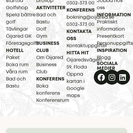
starttid
bröllop
Jobba hos
0302-373 00
Golfshop
AKTIVITETER
oss
KONFERENS
Spela bättre
Bad och
INFORMATION
bokning@oijared.se
golf
Bastu
Praktiskt
0302-373 00
Tävlingar
Golf
information
KONTAKTA
Öijared GK
Gym
Presentkort
OSS
Företagsgolf
BUSINESS
Personuppgifts
Kontaktuppgifter
HOTELL
CLUB
INSPIRATION
HITTA HIT
Paket
Om Öijared
Blogg
Öijaredsvägen
SOCIALA
Boka rum
Business
59, Floda
MEDIER
Våra rum
Club
Öppna
Bad och
KONFERENS
kartan i
Bastu
Boka
Google
konferens
maps
Konferensrum