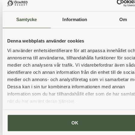
behörigheterna hanteras korrekt
Kräver konstant internetuppkoppling för att
Samtycke
Information
Om
fungera optimalt
Kan vara lite för grundläggande för mer
komplexa projekt eller arbetsflöden
Denna webbplats använder cookies
Vi använder enhetsidentifierare för att anpassa innehållet oc
4. Miro
annonserna till användarna, tillhandahålla funktioner för socia
medier och analysera vår trafik. Vi vidarebefordrar även såd
Miro är ett digitalt verktyg som kan vara riktigt
identifierare och annan information från din enhet till de socia
användbart vid planeringen av en konferensresa.
medier och annons- och analysföretag som vi samarbetar m
Genom att erbjuda en digital whiteboard kan
Dessa kan i sin tur kombinera informationen med annan
teamet enkelt samarbeta i realtid, visualisera idéer
information som du har tillhandahållit eller som de har samlat
och organisera information på ett smidigt sätt.
när du har använt deras tjänster.
Fördelar:
Skapar en tydlig och interaktiv översikt över
OK
konferensens alla delar