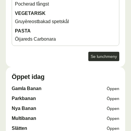
Pocherad fångst
VEGETARISK
Gruyèreostbakad spetskål
PASTA
Öijareds Carbonara
Se lunchmeny
Öppet idag
Gamla Banan
Öppen
Parkbanan
Öppen
Nya Banan
Öppen
Multibanan
Öppen
Slätten
Öppen