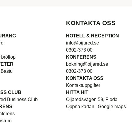
KONTAKTA OSS
URANG
HOTELL & RECEPTION
rd
info@oijared.se
0302-373 00
 bröllop
KONFERENS
TETER
bokning@oijared.se
 Bastu
0302-373 00
KONTAKTA OSS
Kontaktuppgifter
ESS CLUB
HITTA HIT
red Business Club
Öijaredsvägen 59, Floda
RENS
Öppna kartan i Google maps
nferens
nsrum