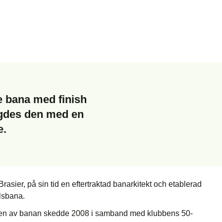
 bana med finish
igdes den med en
e.
asier, på sin tid en eftertraktad banarkitekt och etablerad
lsbana.
ingen av banan skedde 2008 i samband med klubbens 50-