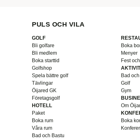
PULS OCH VILA
GOLF
RESTA
Bli golfare
Boka bo
Bli medlem
Menyer
Boka starttid
Fest och
Golfshop
AKTIVI
Spela bättre golf
Bad och
Tävlingar
Golf
Öijared GK
Gym
Företagsgolf
BUSIN
HOTELL
Om Öija
Paket
KONFE
Boka rum
Boka ko
Våra rum
Konfere
Bad och Bastu