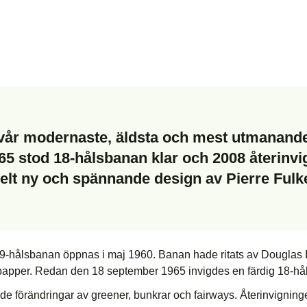
vår modernaste, äldsta och mest utmanande
965 stod 18-hålsbanan klar och 2008 återinv
elt ny och spännande design av Pierre Fulk
ta 9-hålsbanan öppnas i maj 1960. Banan hade ritats av Douglas Br
spapper. Redan den 18 september 1965 invigdes en färdig 18-hå
nde förändringar av greener, bunkrar och fairways. Återinvign