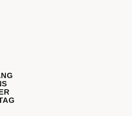
ANG
NS
TER
TAG