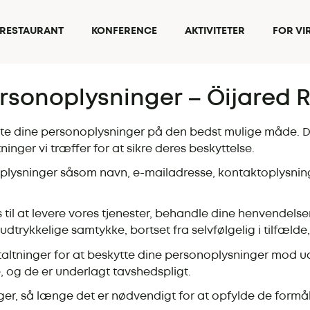
RESTAURANT
KONFERENCE
AKTIVITETER
FOR V
ersonoplysninger – Öijared 
te dine personoplysninger på den bedst mulige måde. Denn
inger vi træffer for at sikre deres beskyttelse.
plysninger såsom navn, e-mailadresse, kontaktoplysninger 
s til at levere vores tjenester, behandle dine henvende
dtrykkelige samtykke, bortset fra selvfølgelig i tilfælde,
staltninger for at beskytte dine personoplysninger mod 
 og de er underlagt tavshedspligt.
r, så længe det er nødvendigt for at opfylde de formål,