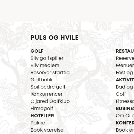
PULS OG HVILE
GOLF
RESTA
Bliv golfspiller
Reserve
Bliv medlem
Menuer
Reserver starttid
Fest og
Golfbutik
AKTIVI
Spil bedre golf
Bad og
Konkurrencer
Golf
Öijared Golfklub
Fitness
Firmagolf
BUSINE
HOTELLER
Om Öija
Pakke
KONFE
Book værelse
Book e