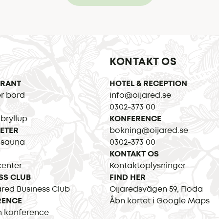
KONTAKT OS
URANT
HOTEL & RECEPTION
r bord
info@oijared.se
0302-373 00
 bryllup
KONFERENCE
TETER
bokning@oijared.se
 sauna
0302-373 00
KONTAKT OS
center
Kontaktoplysninger
SS CLUB
FIND HER
red Business Club
Öijaredsvägen 59, Floda
RENCE
Åbn kortet i Google Maps
n konference