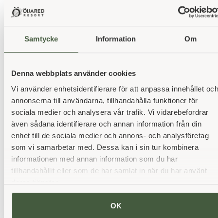
Samtycke
Information
Om
Åbningstider
Denna webbplats använder cookies
Öppet alla dagar 08.00-21.00
Vi använder enhetsidentifierare för att anpassa innehållet oc
Børn under 15 år er velkomne i voksnes selskab
annonserna till användarna, tillhandahålla funktioner för
fredag, lørdag og søndag kl. 08.00-17.00. De øvrige
sociala medier och analysera vår trafik. Vi vidarebefordrar
dage efter forespørgsel i vores reception
även sådana identifierare och annan information från din
(afhænger af ledige pladser og
enhet till de sociala medier och annons- och analysföretag
konferencebookinger).
som vi samarbetar med. Dessa kan i sin tur kombinera
informationen med annan information som du har
tillhandahållit eller som de har samlat in när du har använt
deras tjänster.
OK