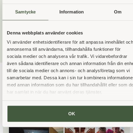
Eintritt ins Fitnessstudio
Samtycke
Information
Om
AB 1495 SEK
Jetzt buchen
pro Person
Denna webbplats använder cookies
Vi använder enhetsidentifierare för att anpassa innehållet oc
annonserna till användarna, tillhandahålla funktioner för
sociala medier och analysera vår trafik. Vi vidarebefordrar
även sådana identifierare och annan information från din enh
till de sociala medier och annons- och analysföretag som vi
Entdecken Sie unsere
samarbetar med. Dessa kan i sin tur kombinera information
med annan information som du har tillhandahållit eller som d
anderen Pakete
har samlat in när du har använt deras tjänster.
OK